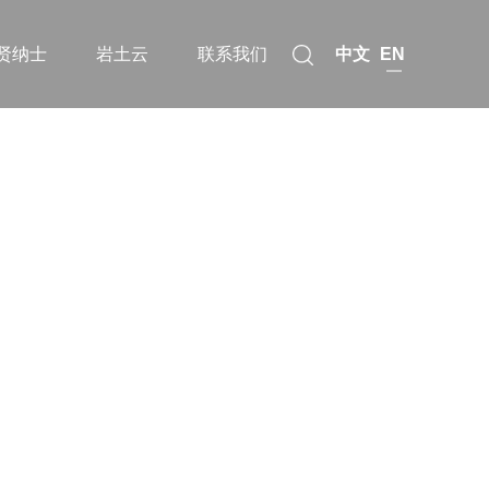
中文
EN
贤纳士
岩土云
联系我们