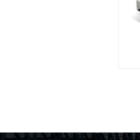
SO
于 Ca