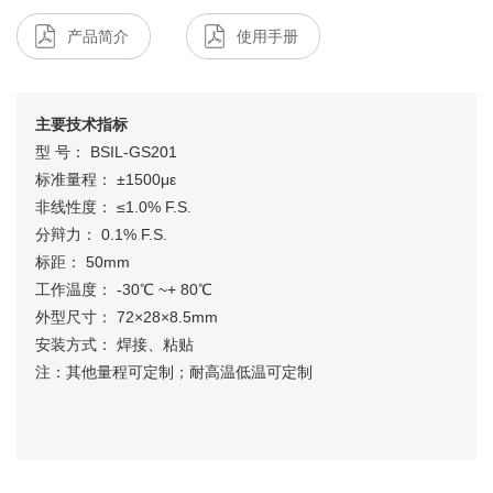
产品简介
使用手册
主要技术指标
型 号： BSIL-GS201
标准量程： ±1500με
非线性度： ≤1.0% F.S.
分辩力： 0.1% F.S.
标距： 50mm
工作温度： -30℃ ~+ 80℃
外型尺寸： 72×28×8.5mm
安装方式： 焊接、粘贴
注：其他量程可定制；耐高温低温可定制