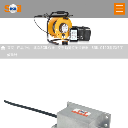
产品中心
FEATURED PRODUCTS
首页
-
产品中心
-
北京SOIL仪器
-
变形趋势监测类仪器
-
BSIL-C12G型高精度
倾角计