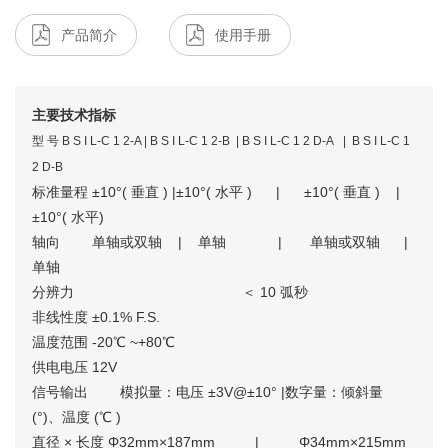
产品简介
使用手册
主要技术指标
型 号
B S I L-C 1 2-A | B S I L-C 1 2-B | B S I L-C 1 2 D-A | B S I L-C 1
2 D-B
标准量程
±10°(
垂直
) |±10°(
水平
) | ±10°(
垂直
) |
±10°(
水平
)
轴向 单轴或双轴 | 单轴 | 单轴或双轴 |
单轴
分辨力 ＜
10
弧秒
非线性度
±0.1% F.S.
温度范围
-20
℃
~+80
℃
供电电压
12V
信号输出 模拟量：电压
±3V@±10° |
数字量：倾斜量
(°)
、温度
(
℃
)
直径 × 长度
Φ32mm×187mm | Φ34mm×215mm